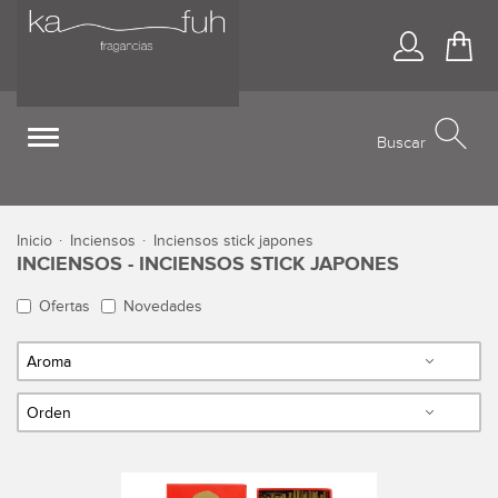
Acceso
Ir 
Toggle
Buscar
navigation
inicio
inciensos
inciensos stick japones
INCIENSOS - INCIENSOS STICK JAPONES
Ofertas
Novedades