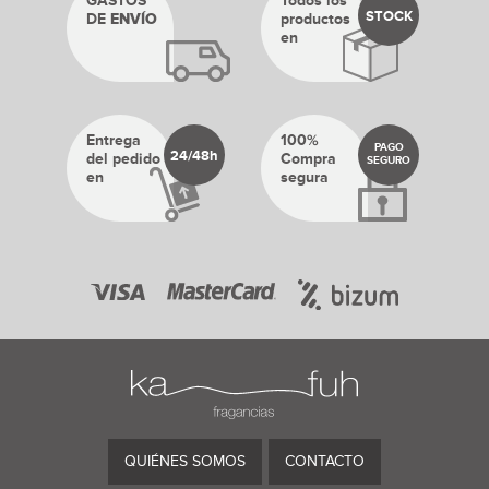
GASTOS
Todos los
STOCK
DE
ENVÍO
productos
en
Entrega
100%
PAGO
24/48h
del pedido
Compra
SEGURO
en
segura
QUIÉNES SOMOS
CONTACTO