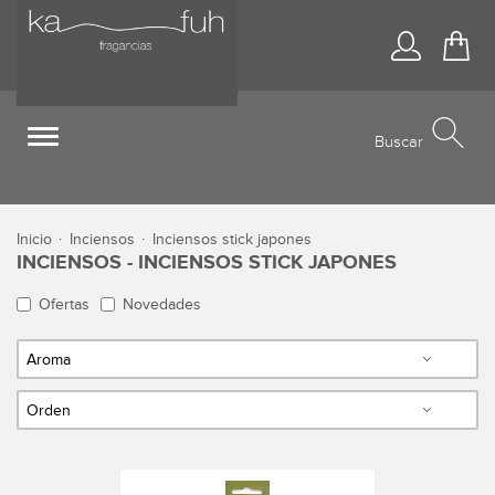
Acceso
Ir 
Toggle
Buscar
navigation
inicio
inciensos
inciensos stick japones
INCIENSOS - INCIENSOS STICK JAPONES
Ofertas
Novedades