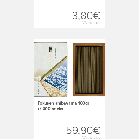
3,80€
IVA incluído
tokusen shibayama 180gr
+/-400 sticks
59,90€
IVA incluído