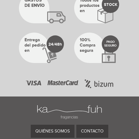
GASTOS
Todos los
STOCK
DE
ENVÍO
productos
en
Entrega
100%
PAGO
24/48h
del pedido
Compra
SEGURO
en
segura
QUIÉNES SOMOS
CONTACTO