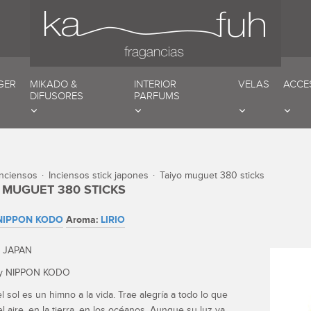
GER
MIKADO &
INTERIOR
VELAS
ACCE
DIFUSORES
PARFUMS
inciensos
inciensos stick japones
taiyo muguet 380 sticks
 MUGUET 380 STICKS
NIPPON KODO
Aroma:
LIRIO
 JAPAN
y NIPPON KODO
el sol es un himno a la vida. Trae alegría a todo lo que
el aire, en la tierra, en los océanos. Aunque su luz va