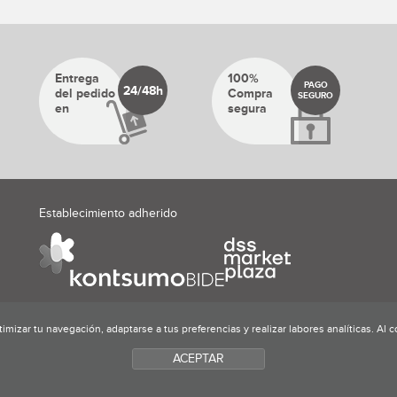
Entrega
100%
PAGO
24/48h
del pedido
Compra
SEGURO
en
segura
Establecimiento adherido
ptimizar tu navegación, adaptarse a tus preferencias y realizar labores analíticas. A
ACEPTAR
ica de privacidad
Política de avisos