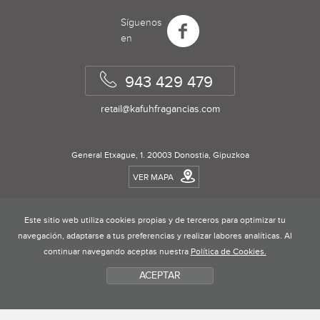
Síguenos
en
943 429 479
retail
@
kafuhfragancias.com
General Etxague, 1. 20003 Donostia, Gipuzkoa
VER MAPA
Este sitio web utiliza cookies propias y de terceros para optimizar tu
Condiciones de uso
navegación, adaptarse a tus preferencias y realizar labores analíticas. Al
continuar navegando aceptas nuestra
Política de Cookies.
Condiciones de compra
ACEPTAR
Política de privacidad
Política de avisos